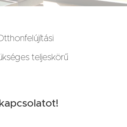
thonfelújítási
kséges teljeskörű
kapcsolatot!