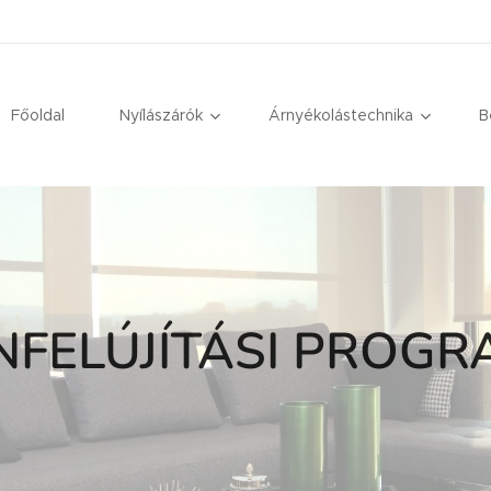
Főoldal
Nyílászárók
Árnyékolástechnika
B
FELÚJÍTÁSI PROGR