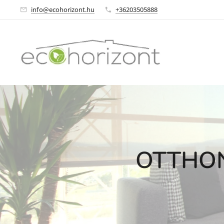
info@ecohorizont.hu
+36203505888
OTTHON