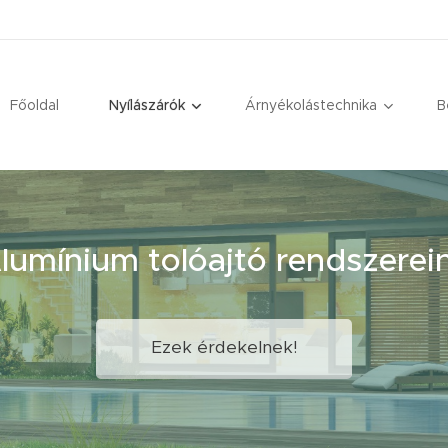
Főoldal
Nyílászárók
Árnyékolástechnika
B
lumínium tolóajtó rendszerei
Ezek érdekelnek!