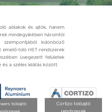
oló ablakok és ajtók, hanem
zerek mindegyikében háromtól
g szempontjából különböző
lt emelő-toló HST-rendszerek
gészében üvegezett felületek
és a széles kilátás között.
Cortizo tolóajtó
aers tolóajtó
rendszerek
endszerek