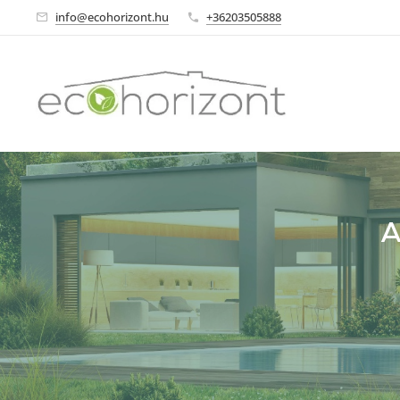
info@ecohorizont.hu
+36203505888
A