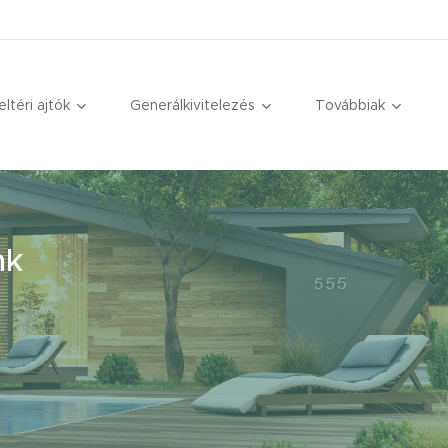
eltéri ajtók
Generálkivitelezés
Továbbiak
nk