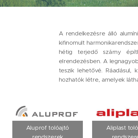
A rendelkezésre álló alumí
kifinomult harmonikarendsze
hétig terjedő szárny épí
elrendezésben. A legnagyobb
teszik lehetővé. Ráadásul, 
hozhatók létre, amelyek látha
Aluprof tolóajtó
Aliplast tol
rendszerek
rendszer