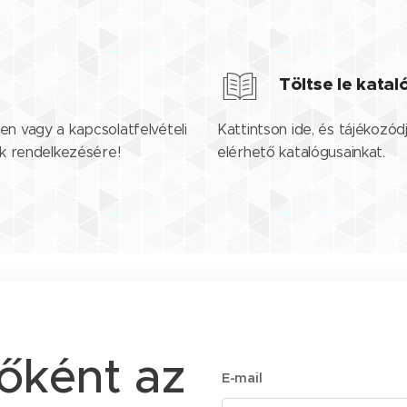
Töltse le kata
en vagy a kapcsolatfelvételi
Kattintson ide, és tájékozód
nk rendelkezésére!
elérhető katalógusainkat.
sőként az
E-mail