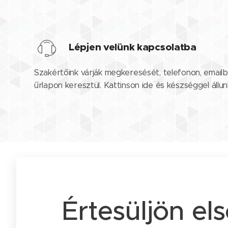
Lépjen velünk kapcsolatba
Szakértőink várják megkeresését, telefonon, emailb
űrlapon keresztül. Kattinson ide és készséggel állu
Értesüljön el