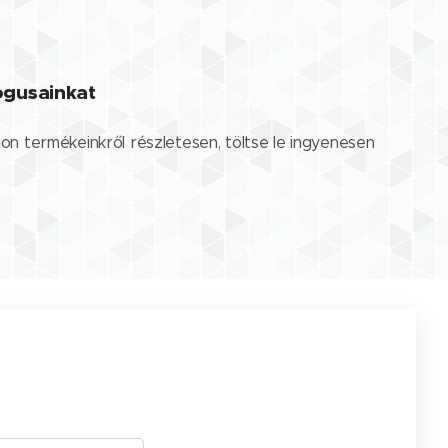
lógusainkat
jon termékeinkről részletesen, töltse le ingyenesen