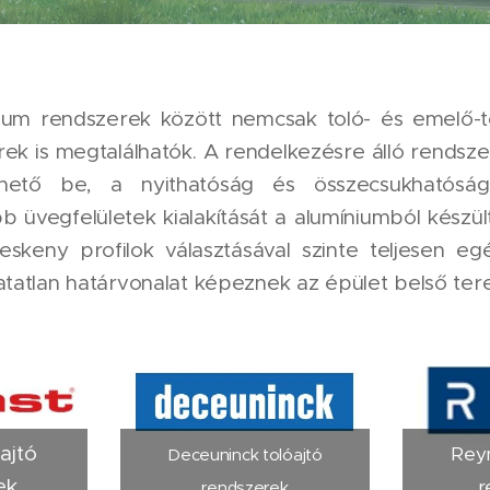
nium rendszerek között nemcsak toló- és emelő-t
rek is megtalálhatók. A rendelkezésre álló rends
thető be, a nyithatóság és összecsukhatósá
 üvegfelületek kialakítását a alumíniumból készü
keskeny profilok választásával szinte teljesen e
tatlan határvonalat képeznek az épület belső tere 
óajtó
Reyn
Deceuninck tolóajtó
ek
r
rendszerek