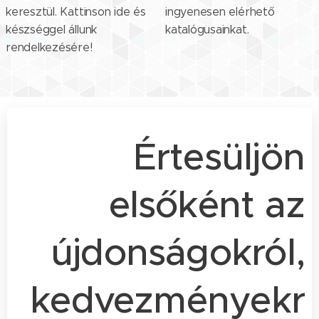
keresztül. Kattinson ide és
ingyenesen elérhető
készséggel állunk
katalógusainkat.
rendelkezésére!
Értesüljön
elsőként az
újdonságokról,
kedvezményekr