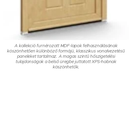
A kollekció furnérozott MDF-lapok felhasználásának
köszönhetően különböző formájú, klasszikus vonalvezetésű
paneleket tartalmaz. A magas szintű hőszigetelési
tulajdonságok a belső üregbe juttatott XPS-habnak
köszönhetők.