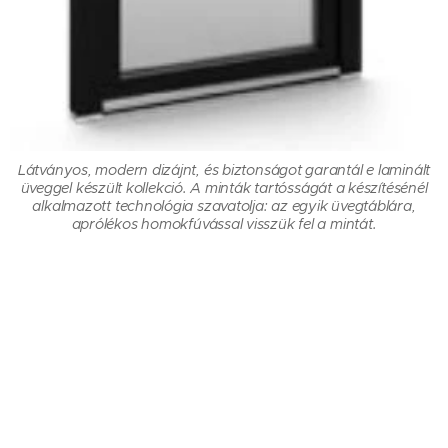
Látványos, modern dizájnt, és biztonságot garantál e laminált
üveggel készült kollekció. A minták tartósságát a készítésénél
alkalmazott technológia szavatolja: az egyik üvegtáblára,
aprólékos homokfúvással visszük fel a mintát.