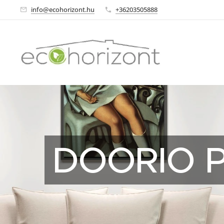
info@ecohorizont.hu
+36203505888
DOORIO Pr