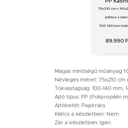
PP Kasmi
75x210 cm v. 90x
jobbos v. balo
100-140 mm tok
89.990 F
Magas minőségű műanyag fóli
Névleges méret: 75x210 cm 
Tokvastagság: 100-140 mm,
Ajtó típus: PP (Polipropilé
Ajtóbetét: Papírrács
Kilincs a készletben: Nem
Zár a készletben: Igen