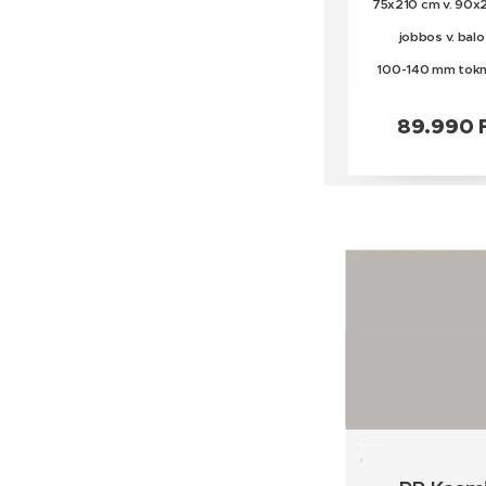
75x210 cm v. 90x
jobbos v. balo
100-140 mm tok
89.990 