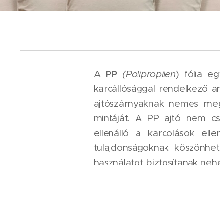
PP
A
(Polipropilen
) fólia e
karcállósággal rendelkező an
ajtószárnyaknak nemes meg
mintáját. A PP ajtó nem cs
ellenálló a karcolások el
tulajdonságoknak köszönhe
használatot biztosítanak neh