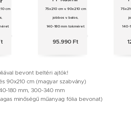
r
210 cm
75x210 cm v. 90x210 cm
75x21
s,
jobbos v. balos,
j
méret
140-180 mm tokméret
140-
t
95.990 Ft
1
ával bevont beltéri ajtók!
és 90x210 cm (magyar szabvány)
 140-180 mm, 300-340 mm
n magas minőségű műanyag fólia bevonat)