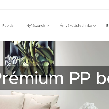
Főoldal
Nyílászárók
Árnyékolástechnika
B
émium PP bel