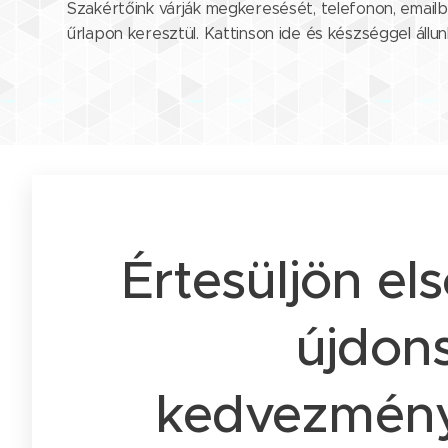
Szakértőink várják megkeresését, telefonon, emailb
űrlapon keresztül. Kattinson ide és készséggel állu
Értesüljön el
újdons
kedvezmény