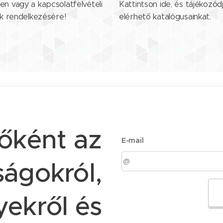
en vagy a kapcsolatfelvételi
Kattintson ide, és tájékozód
nk rendelkezésére!
elérhető katalógusainkat.
sőként az
E-mail
ágokról,
ekről és