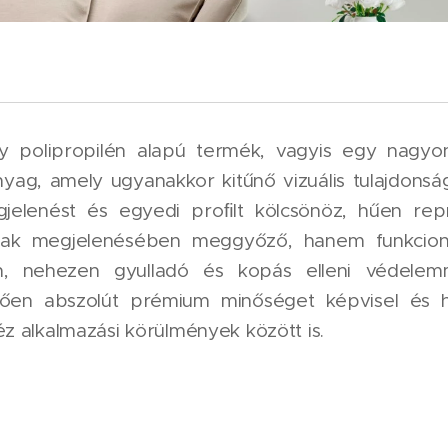
gy polipropilén alapú termék, vagyis egy nagy
yag, amely ugyanakkor kitűnő vizuális tulajdonság
jelenést és egyedi proﬁlt kölcsönöz, hűen rep
ak megjelenésében meggyőző, hanem funkcionali
len, nehezen gyulladó és kopás elleni védelemm
tően abszolút prémium minőséget képvisel és
éz alkalmazási körülmények között is.