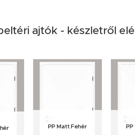
ltéri ajtók - készletről el
PP Matt Fehér
PP 
ehér