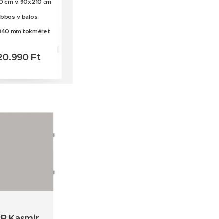
0 cm v. 90x210 cm
obbos v. balos,
340 mm tokméret
20.990 Ft
P Kasmir