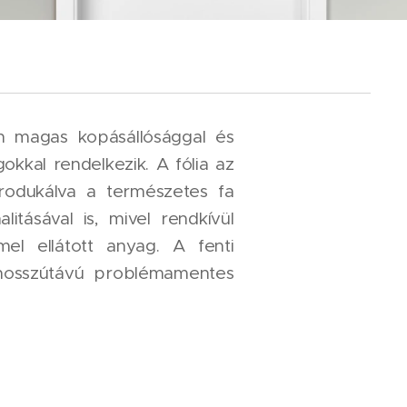
on magas kopásállósággal és
okkal rendelkezik. A fólia az
rodukálva a természetes fa
tásával is, mivel rendkívül
el ellátott anyag. A fenti
 hosszútávú problémamentes