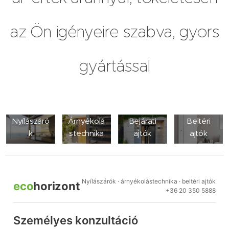
az Ön igényeire szabva, gyors
gyártással
Nyílászáró
Árnyékolá
Bejárati
Beltéri
k
stechnika
ajtók
ajtók