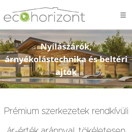
Nyílászárók,
árnyékolástechnika és beltéri
ajtók
Prémium szerkezetek rendkívüli
ár-érték aránnyal, tökéletesen