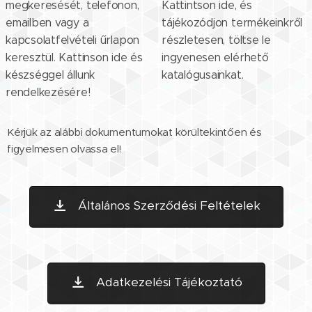
megkeresését, telefonon,
Kattintson ide, és
emailben vagy a
tájékozódjon termékeinkről
kapcsolatfelvételi űrlapon
részletesen, töltse le
keresztül. Kattinson ide és
ingyenesen elérhető
készséggel állunk
katalógusainkat.
rendelkezésére!
Kérjük az alábbi dokumentumokat körültekintően és
figyelmesen olvassa el!
Általános Szerződési Feltételek
Adatkezelési Tájékoztató