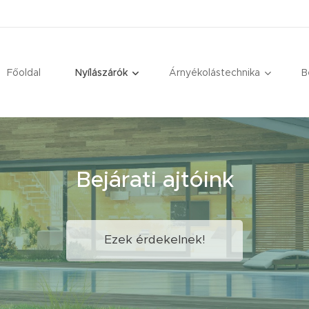
Főoldal
Nyílászárók
Árnyékolástechnika
B
Bejárati ajtóink
Ezek érdekelnek!