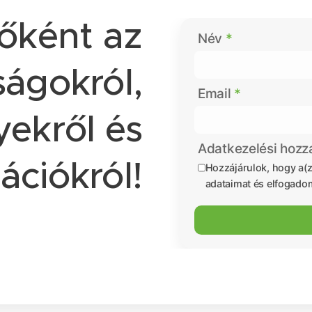
sőként az
Név
ágokról,
Email
ekről és
Adatkezelési hozz
ációkról!
Hozzájárulok, hogy a(z
adataimat és elfogado