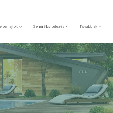
eltéri ajtók
Generálkivitelezés
Továbbiak