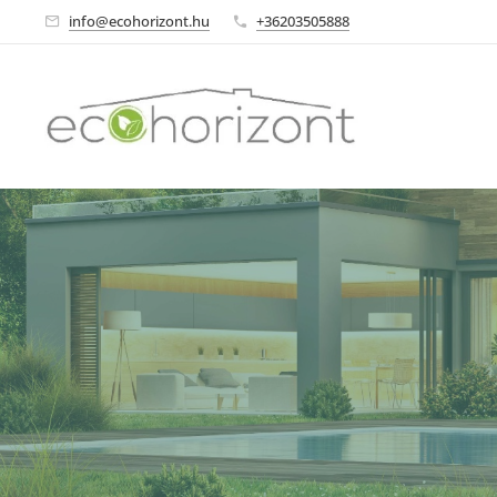
info@ecohorizont.hu
+36203505888