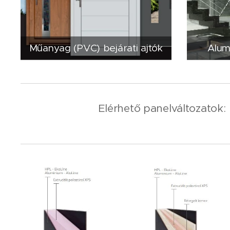
Műanyag (PVC) bejárati ajtók
Alum
Elérhető panelváltozatok: