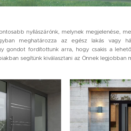
gfontosabb nyílászárónk, melynek megjelenése, m
gyban meghatározza az egész lakás vagy ház t
gy gondot fordítottunk arra, hogy csakis a lehet
iakban segítünk kiválasztani az Önnek legjobban m