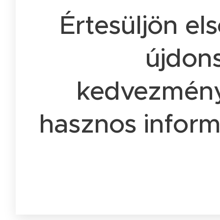
Értesüljön el
újdons
kedvezmény
hasznos inform