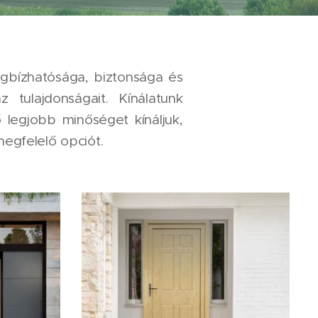
egbízhatósága, biztonsága és
ulajdonságait. Kínálatunk
ő legjobb minőséget kínáljuk,
egfelelő opciót.