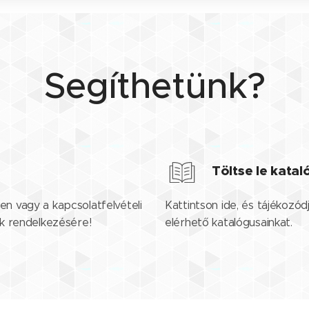
Segíthetünk?
Töltse le kata
en vagy a kapcsolatfelvételi
Kattintson ide, és tájékozód
nk rendelkezésére!
elérhető katalógusainkat.