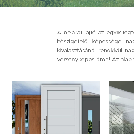
A bejárati ajtó az egyik le
hőszigetelő képessége na
kiválasztásánál rendkívül na
versenyképes áron! Az alább