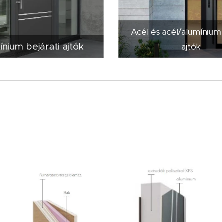
Acél és acél/alumínium 
ínium bejárati ajtók
ajtók