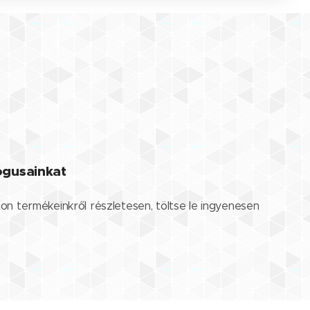
lógusainkat
jon termékeinkről részletesen, töltse le ingyenesen