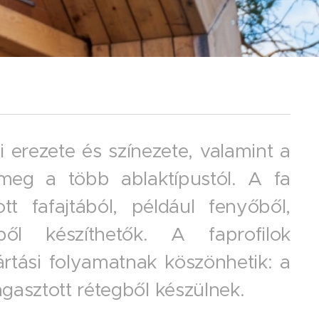
 erezete és színezete, valamint a
 meg a több ablaktípustól. A fa
tt fafajtából, például fenyőből,
ből készíthetők. A faprofilok
rtási folyamatnak köszönhetik: a
agasztott rétegből készülnek.