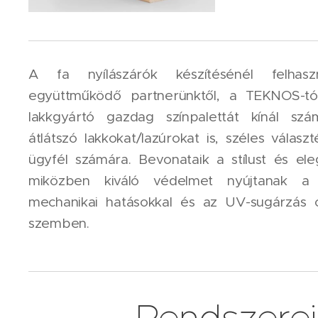
A fa nyílászárók készítésénél felhaszn
együttműködő partnerünktől, a TEKNOS-tó
lakkgyártó gazdag színpalettát kínál szá
átlátszó lakkokat/lazúrokat is, széles válasz
ügyfél számára. Bevonataik a stílust és eleg
miközben kiváló védelmet nyújtanak a bi
mechanikai hatásokkal és az UV-sugárzás o
szemben.