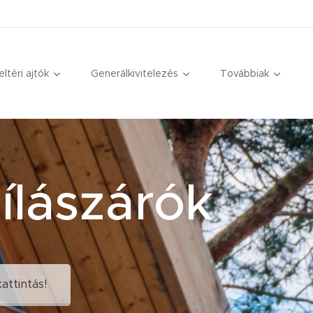
eltéri ajtók
Generálkivitelezés
Továbbiak
ílászárók
attintás!