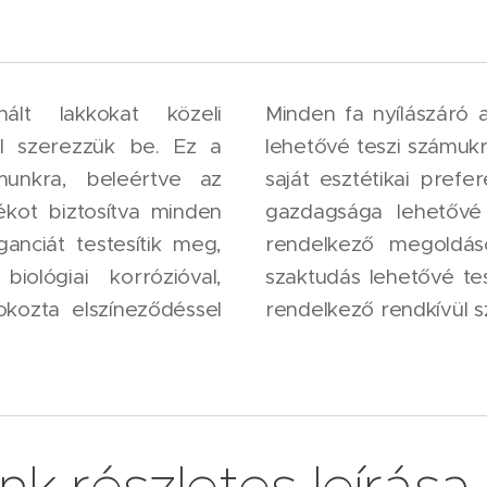
ált lakkokat közeli
Minden fa nyílászáró a
l szerezzük be. Ez a
lehetővé teszi számukr
munkra, beleértve az
saját esztétikai prefe
tékot biztosítva minden
gazdagsága lehetővé 
anciát testesítik meg,
rendelkező megoldáso
ológiai korrózióval,
szaktudás lehetővé te
kozta elszíneződéssel
rendelkező rendkívül s