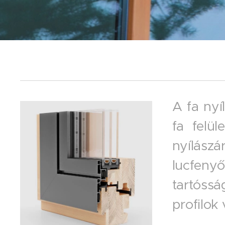
A fa nyí
fa felül
nyílászá
lucfeny
tartóssá
profilok