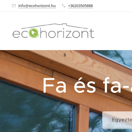
info@ecohorizont.hu
+36203505888
Fa és fa
Egyeztes