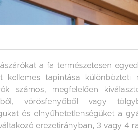
lászárókat a fa természetesen egyedi
et kellemes tapintása különbözteti
rók számos, megfelelően kiválaszto
őből, vörösfenyőből vagy tölgy
gukat és elnyűhetetlenségüket a gyá
 váltakozó erezetirányban, 3 vagy 4 r