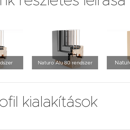
k részletes leírása
Natur
ndszer
Naturo Alu 80 rendszer
fil kialakítások