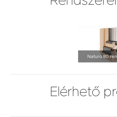
Rendszerein
Naturo 80 re
Elérhető pro