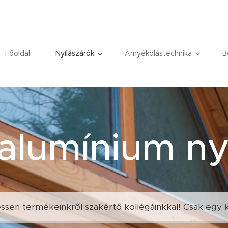
Főoldal
Nyílászárók
Árnyékolástechnika
B
-alumínium ny
sen termékeinkről szakértő kollégáinkkal! Csak egy k