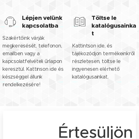
Lépjen velünk
Töltse le
kapcsolatba
katalógusainka
t
Szakértőink várják
megkeresését, telefonon,
Kattintson ide, és
emailben vagy a
tájékozódjon termékeinkről
kapcsolatfelvételi űrlapon
részletesen, töltse le
keresztül. Kattinson ide és
ingyenesen elérhető
készséggel állunk
katalógusainkat.
rendelkezésére!
Értesüljön