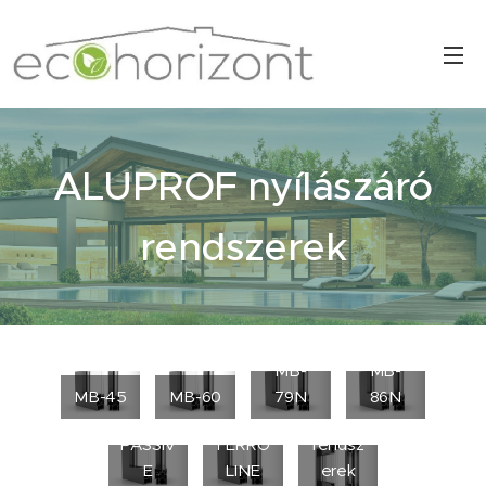
ALUPROF nyílászáró
rendszerek
MB-
MB-
MB-
Tolóajt
MB-45
MB-60
79N
86N
104
MB-
ó
PASSIV
FERRO
rendsz
E
LINE
erek