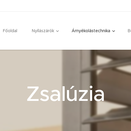
Főoldal
Nyílászárók
Árnyékolástechnika
B
Zsalúzia