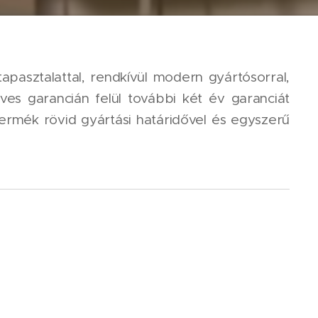
apasztalattal, rendkívül modern gyártósorral,
éves garancián felül további két év garanciát
termék rövid gyártási határidővel és egyszerű