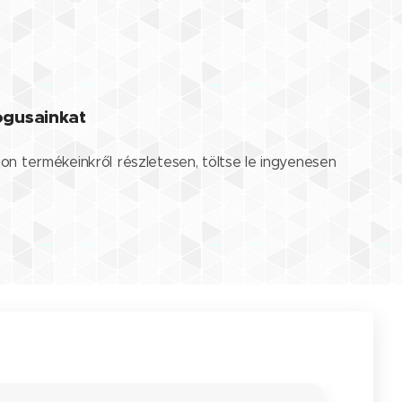
lógusainkat
jon termékeinkről részletesen, töltse le ingyenesen