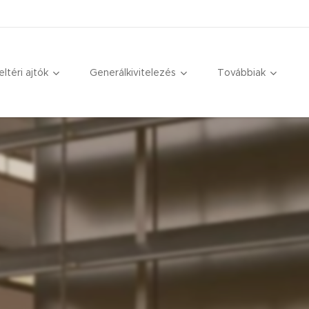
eltéri ajtók
Generálkivitelezés
Továbbiak