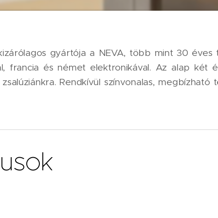
k kizárólagos gyártója a NEVA, több mint 30 éves t
al, francia és német elektronikával. Az alap két 
 zsalúziánkra. Rendkívül színvonalas, megbízható 
pusok