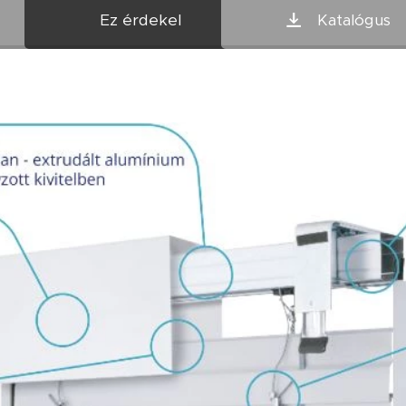
Ez érdekel
Katalógus