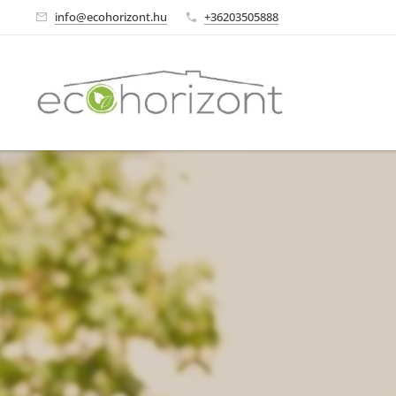
info@ecohorizont.hu
+36203505888