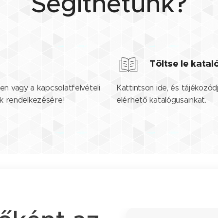
Segíthetünk?
Töltse le kata
en vagy a kapcsolatfelvételi
Kattintson ide, és tájékozód
nk rendelkezésére!
elérhető katalógusainkat.