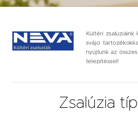
Kültéri zsaluziáin
svájci tartozékokk
nyújtunk az összes
telepítéssel!
Zsalúzia tí