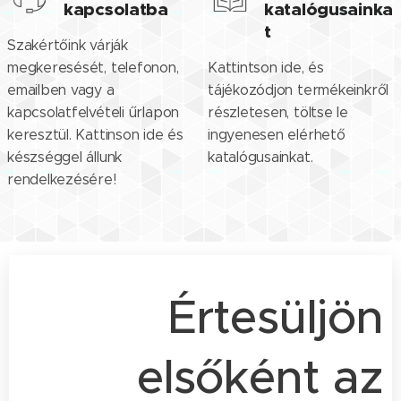
kapcsolatba
katalógusainka
t
Szakértőink várják
megkeresését, telefonon,
Kattintson ide, és
emailben vagy a
tájékozódjon termékeinkről
kapcsolatfelvételi űrlapon
részletesen, töltse le
keresztül. Kattinson ide és
ingyenesen elérhető
készséggel állunk
katalógusainkat.
rendelkezésére!
Értesüljön
elsőként az