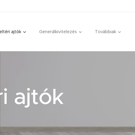
eltéri ajtók
Generálkivitelezés
Továbbiak
i ajtók