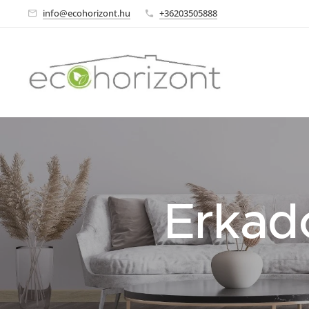
info@ecohorizont.hu
+36203505888
Erkado