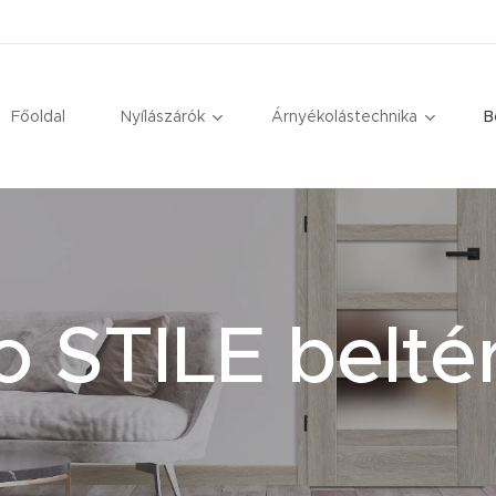
Főoldal
Nyílászárók
Árnyékolástechnika
B
 STILE beltér