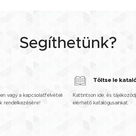
Segíthetünk?
Töltse le kata
en vagy a kapcsolatfelvételi
Kattintson ide, és tájékozód
nk rendelkezésére!
elérhető katalógusainkat.