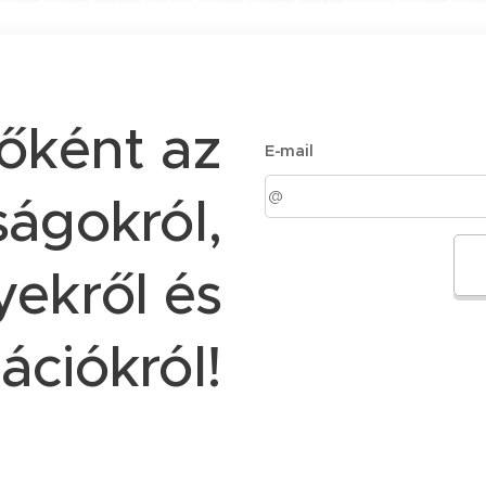
sőként az
E-mail
ágokról,
ekről és
ációkról!