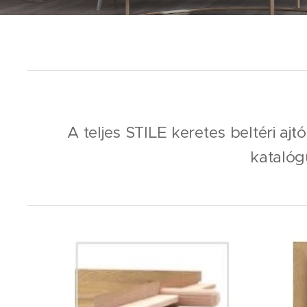
A teljes STILE keretes beltéri aj
katalóg