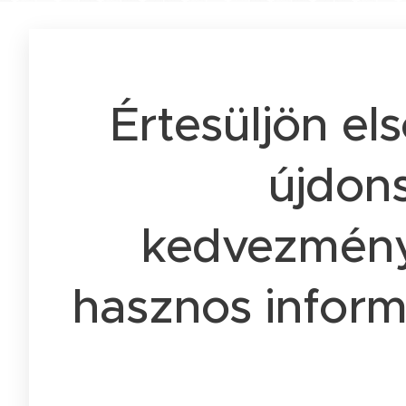
Értesüljön el
újdons
kedvezmény
hasznos inform