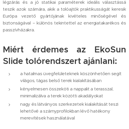
légzárás és a jó statikai paraméterek ideális választássá
teszik azok számára, akik a tolóajtók praktikusságát keresik
Európa vezető gyártójának kivételes minőségével és
biztonságával – különös tekintettel az energiatakarékos és
passzívházakra.
Miért érdemes az EkoSun
Slide tolórendszert ajánlani:
a hatalmas üvegfelületeknek köszönhetően segít
világos, tágas belső terek kialakításában
kényelmesen összeköti a nappalit a terasszal,
minimalizálva a terek közötti akadályokat
nagy és látványos szerkezetek kialakítását teszi
lehetővé a szárnyprofilokban lévő hatékony
merevítések használatával