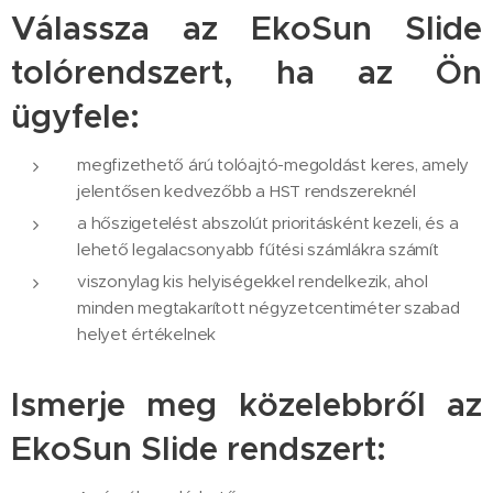
Válassza az EkoSun Slide
tolórendszert, ha az Ön
ügyfele:
megfizethető árú tolóajtó-megoldást keres, amely
jelentősen kedvezőbb a HST rendszereknél
a hőszigetelést abszolút prioritásként kezeli, és a
lehető legalacsonyabb fűtési számlákra számít
viszonylag kis helyiségekkel rendelkezik, ahol
minden megtakarított négyzetcentiméter szabad
helyet értékelnek
Ismerje meg közelebbről az
EkoSun Slide rendszert: