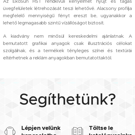
Az EkoSun HST rendkívüli kényelmet nyújt és tágas
üvegfelületek létrehozását teszi lehetővé. Alacsony profilja
megfelelő mennyiségű fényt ereszt be, ugyanakkor a
lehető legmagasabb szintű vízállóságot biztosít.
A kiadvány nem minősül kereskedelmi ajánlatnak. A
bemutatott grafikai anyagok csak illusztrációs célokat
szolgálnak, és a termékek tényleges színei és textúrái
eltérhetnek a reklám anyagokban bemutatottaktól.
Segíthetünk?
Lépjen velünk
Töltse le