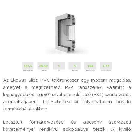
Az EkoSun Slide PVC tolórendszer egy modern megoldás,
amelyet a megfizethető PSK rendszerek, valamint a
legnagyobb és legexkluzívabb emelő-toló (HST) szerkezetek
alternatívájaként fejlesztettek ki folyamatosan bővülő
termékkínálatunkban.
Letisztult formatervezése és alacsony szerkezeti
követelményei rendkívül sokoldalúvá teszik. A kiváló