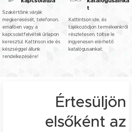
kapcsolatba
katalógusainka
t
Szakértőink várják
megkeresését, telefonon,
Kattintson ide, és
emailben vagy a
tájékozódjon termékeinkről
kapcsolatfelvételi űrlapon
részletesen, töltse le
keresztül. Kattinson ide és
ingyenesen elérhető
készséggel állunk
katalógusainkat.
rendelkezésére!
Értesüljön
elsőként az