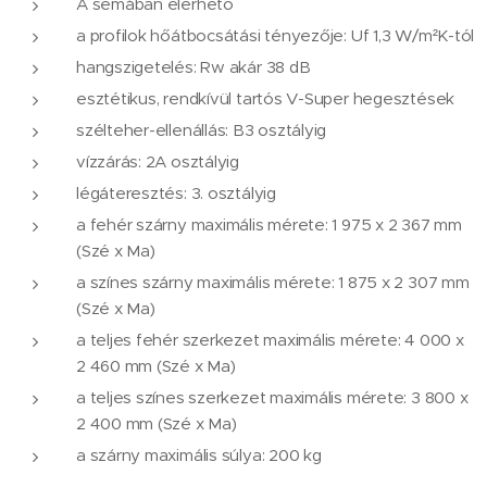
A sémában elérhető
a profilok hőátbocsátási tényezője: Uf 1,3 W/m²K-tól
hangszigetelés: Rw akár 38 dB
esztétikus, rendkívül tartós V-Super hegesztések
szélteher-ellenállás: B3 osztályig
vízzárás: 2A osztályig
légáteresztés: 3. osztályig
a fehér szárny maximális mérete: 1 975 x 2 367 mm
(Szé x Ma)
a színes szárny maximális mérete: 1 875 x 2 307 mm
(Szé x Ma)
a teljes fehér szerkezet maximális mérete: 4 000 x
2 460 mm (Szé x Ma)
a teljes színes szerkezet maximális mérete: 3 800 x
2 400 mm (Szé x Ma)
a szárny maximális súlya: 200 kg