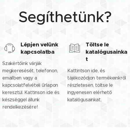
Segíthetünk?
Lépjen velünk
Töltse le
kapcsolatba
katalógusainka
t
Szakértőink várják
megkeresését, telefonon,
Kattintson ide, és
emailben vagy a
tájékozódjon termékeinkről
kapcsolatfelvételi űrlapon
részletesen, töltse le
keresztül. Kattinson ide és
ingyenesen elérhető
készséggel állunk
katalógusainkat.
rendelkezésére!