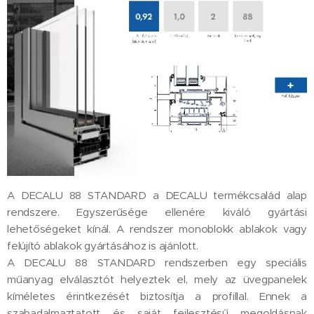
A DECALU 88 STANDARD a DECALU termékcsalád alap
rendszere. Egyszerűsége ellenére kiváló gyártási
lehetőségeket kínál. A rendszer monoblokk ablakok vagy
felújító ablakok gyártásához is ajánlott.
A DECALU 88 STANDARD rendszerben egy speciális
műanyag elválasztót helyeztek el, mely az üvegpanelek
kíméletes érintkezését biztosítja a profillal. Ennek a
szabadalmaztatott és saját fejlesztésű megoldásnak