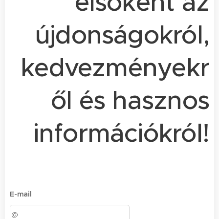
elsőként az
újdonságokról,
kedvezményekr
ől és hasznos
információkról!
E-mail