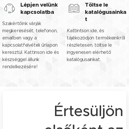
Lépjen velünk
Töltse le
kapcsolatba
katalógusainka
t
Szakértőink várják
megkeresését, telefonon,
Kattintson ide, és
emailben vagy a
tájékozódjon termékeinkről
kapcsolatfelvételi űrlapon
részletesen, töltse le
keresztül. Kattinson ide és
ingyenesen elérhető
készséggel állunk
katalógusainkat.
rendelkezésére!
Értesüljön