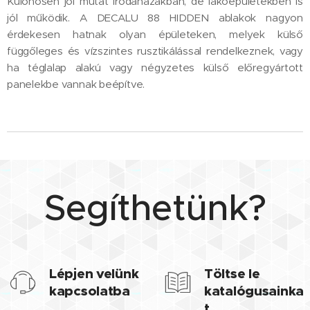
Különösen jól mutat irodaházakban, de lakóépületekben is
jól működik. A DECALU 88 HIDDEN ablakok nagyon
érdekesen hatnak olyan épületeken, melyek külső
függőleges és vízszintes rusztikálással rendelkeznek, vagy
ha téglalap alakú vagy négyzetes külső előregyártott
panelekbe vannak beépítve.
Segíthetünk?
Lépjen velünk
Töltse le
kapcsolatba
katalógusainka
t