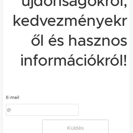
újdonságokról,
kedvezményekr
ől és hasznos
információkról!
E-mail
Küldés