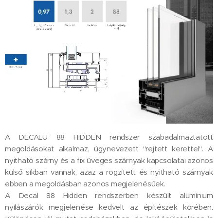
A DECALU 88 HIDDEN rendszer szabadalmaztatott
megoldásokat alkalmaz, úgynevezett "rejtett kerettel". A
nyitható szárny és a fix üveges szárnyak kapcsolatai azonos
külső síkban vannak, azaz a rögzített és nyitható szárnyak
ebben a megoldásban azonos megjelenésűek.
A Decal 88 Hidden rendszerben készült alumínium
nyílászárók megjelenése kedvelt az építészek körében.