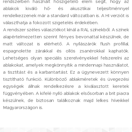
rendszerben használt hőszigetelő elem segít, hogy az
ablakok kiváló hő- és akusztikai teljesítménnyel
rendelkezzenek már a standard változatban is. A HI verziót is
választhatja a fokozott szigetelés érdekében.
A rendszer széles választékot kínál a RAL színekből. A színek
alapértelmezetten szerint fényes bevonattal készülnek, de
matt változat is elérhető. A nyílászárók flush profillal,
espagnolette zárakkal és ollós zsanérokkal kaphatók.
Lehetséges olyan speciális szerelvényekkel felszerelni az
ablakokat, amelyek megkönnyítik a mindennapi használatot,
a tisztítást és a karbantartást. Ez a úgynevezett könnyen
tisztítható funkció. Különböző ablakméretek és üvegezési
egységek állnak rendelkezésre a kiválasztott keretek
függvényében. A kifelé nyíló ablakok elsősorban a brit piacra
készülnek, de biztosan találkoznak majd lelkes híveikkel
Magyarországon is.