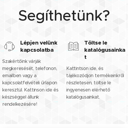
Segíthetünk?
Lépjen velünk
Töltse le
kapcsolatba
katalógusainka
t
Szakértőink várják
megkeresését, telefonon,
Kattintson ide, és
emailben vagy a
tájékozódjon termékeinkről
kapcsolatfelvételi űrlapon
részletesen, töltse le
keresztül. Kattinson ide és
ingyenesen elérhető
készséggel állunk
katalógusainkat.
rendelkezésére!