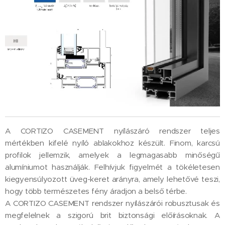
A CORTIZO CASEMENT nyílászáró rendszer teljes
mértékben kifelé nyíló ablakokhoz készült. Finom, karcsú
profilok jellemzik, amelyek a legmagasabb minőségű
alumíniumot használják. Felhívjuk figyelmét a tökéletesen
kiegyensúlyozott üveg-keret arányra, amely lehetővé teszi,
hogy több természetes fény áradjon a belső térbe.
A CORTIZO CASEMENT rendszer nyílászárói robusztusak és
megfelelnek a szigorú brit biztonsági előírásoknak. A