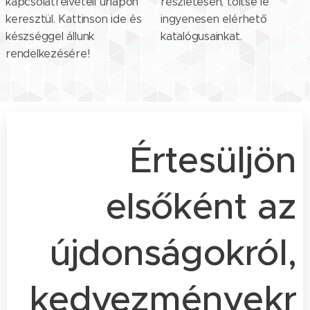
kapcsolatfelvételi űrlapon
részletesen, töltse le
keresztül. Kattinson ide és
ingyenesen elérhető
készséggel állunk
katalógusainkat.
rendelkezésére!
Értesüljön
elsőként az
újdonságokról,
kedvezményekr